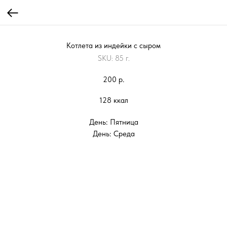
Котлета из индейки с сыром
SKU:
85 г.
200
р.
128 ккал
День: Пятница
День: Среда