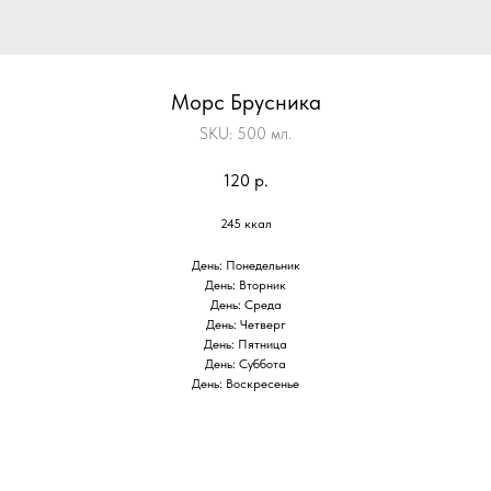
Морс Брусника
SKU:
500 мл.
120
р.
245 ккал
День: Понедельник
День: Вторник
День: Среда
День: Четверг
День: Пятница
День: Суббота
День: Воскресенье