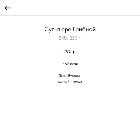
Суп-пюре Грибной
SKU:
250 г.
290
р.
462 ккал
День: Вторник
День: Пятница