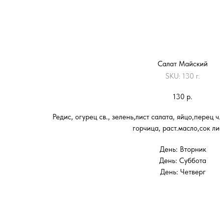
Салат Майский
SKU:
130 г.
130
р.
Редис, огурец св., зелень,лист салата, яйцо,перец ч.
горчица, раст.масло,сок ли
День: Вторник
День: Суббота
День: Четверг