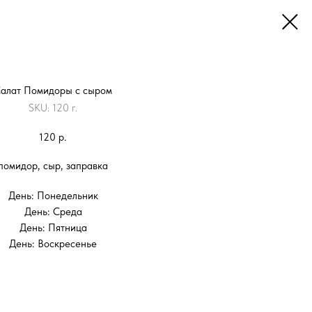
алат Помидоры с сыром
SKU:
120 г.
120
р.
помидор, сыр, заправка
День: Понедельник
День: Среда
День: Пятница
День: Воскресенье