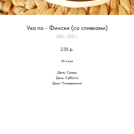
Уха по - Фински (со сливками)
SKU:
300 г.
230
р.
45 ккал
День: Среда
День: Суббота
День: Понедельник