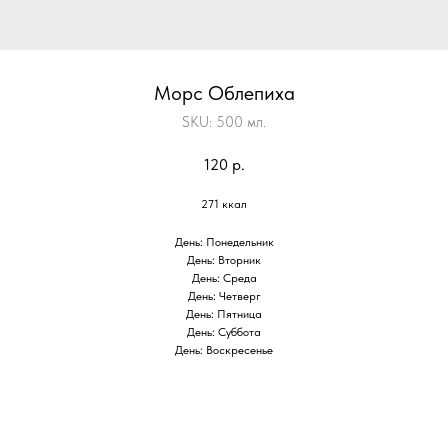
Морс Облепиха
SKU:
500 мл.
120
р.
271 ккал
День: Понедельник
День: Вторник
День: Среда
День: Четверг
День: Пятница
День: Суббота
День: Воскресенье