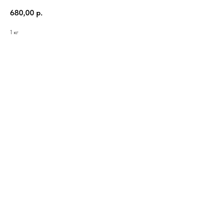
680,00
р.
1 кг