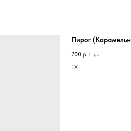
Пирог (Карамельно
700
р.
/
1 pc
500 г