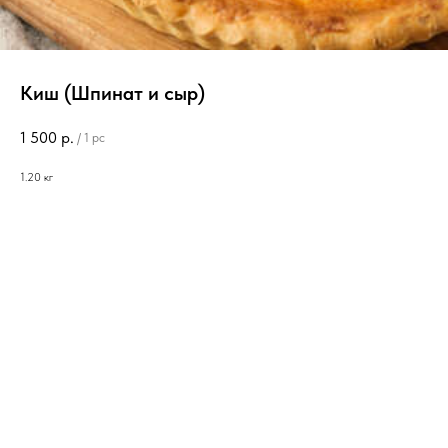
Киш (Шпинат и сыр)
1 500
р.
/
1 pc
1.20 кг