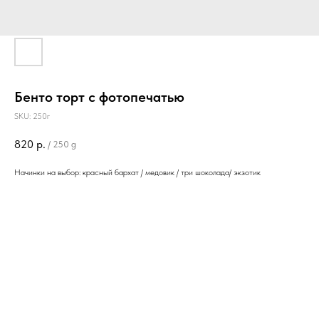
Бенто торт с фотопечатью
SKU:
250г
820
р.
/
250 g
Начинки на выбор: красный бархат / медовик / три шоколада/ экзотик